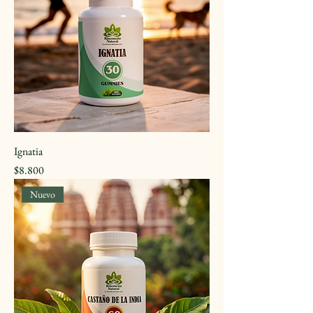
Ignatia
Precio
$8.800
Nuevo