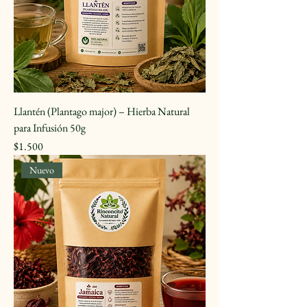
Llantén (Plantago major) – Hierba Natural
para Infusión 50g
Precio
$1.500
Nuevo