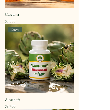
Curcuma
Precio
$8.800
Nuevo
Alcachofa
Precio
$8.700