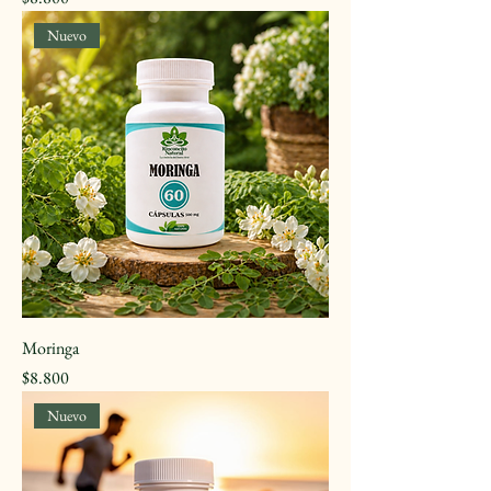
Nuevo
Moringa
Precio
$8.800
Nuevo