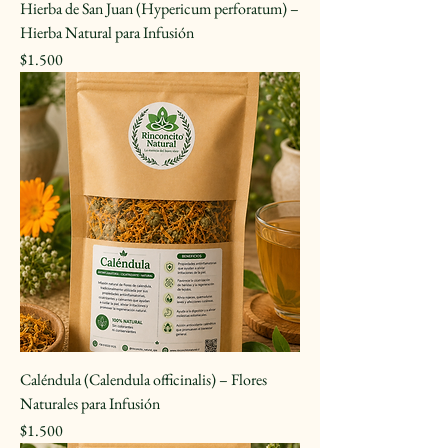
Hierba de San Juan (Hypericum perforatum) –
Hierba Natural para Infusión
Precio
$1.500
Caléndula (Calendula officinalis) – Flores
Naturales para Infusión
Precio
$1.500