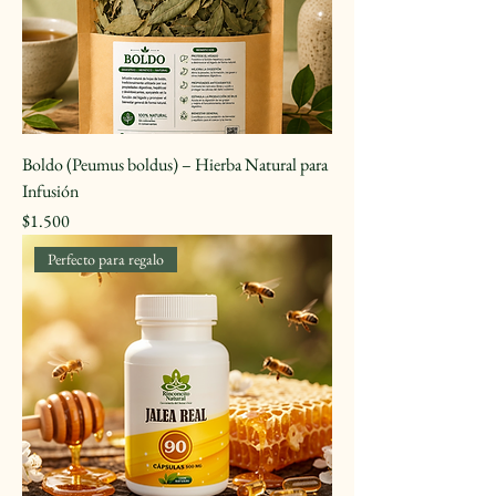
Boldo (Peumus boldus) – Hierba Natural para
Infusión
Precio
$1.500
Perfecto para regalo