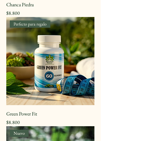
Chanca Piedra
Precio
$8.800
Perfecto para regalo
Green Power Fit
Precio
$8.800
Nuevo