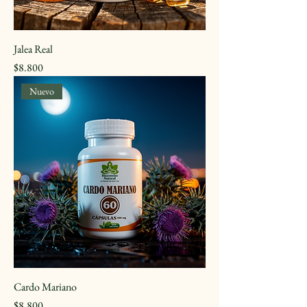
Jalea Real
Precio
$8.800
Nuevo
Cardo Mariano
Precio
$8.800