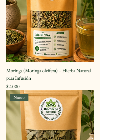
Moringa (Moringa oleifera) – Hierba Natural
para Infusión
Precio
$2.000
Nuevo