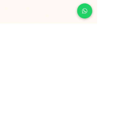
Política de Privacidad
Declaración de Accesibilidad
Política de Envío
Términos y Condiciones
Política de Reembolso
“Únete a nuestra comunidad”
Email
*
Si, Quiero suscribirme para 
recibir noticias 
*
Suscribirse