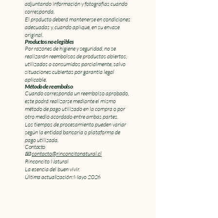
adjuntando información y fotografías cuando
corresponda.
El producto deberá mantenerse en condiciones
adecuadas y, cuando aplique, en su envase
original.
Productos no elegibles
Por razones de higiene y seguridad, no se
realizarán reembolsos de productos abiertos,
utilizados o consumidos parcialmente, salvo
situaciones cubiertas por garantía legal
aplicable.
Método de reembolso
Cuando corresponda un reembolso aprobado,
este podrá realizarse mediante el mismo
método de pago utilizado en la compra o por
otro medio acordado entre ambas partes.
Los tiempos de procesamiento pueden variar
según la entidad bancaria o plataforma de
pago utilizada.
Contacto
📧
contacto@rinconcitonatural.cl
Rinconcito Natural
La esencia del buen vivir.
Última actualización: Mayo 2026