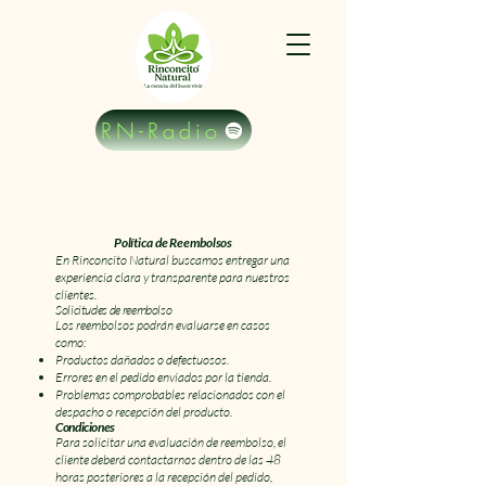
RN-Radio
Política de Reembolsos
En Rinconcito Natural buscamos entregar una
experiencia clara y transparente para nuestros
clientes.
Solicitudes de reembolso
Los reembolsos podrán evaluarse en casos
como:
Productos dañados o defectuosos.
Errores en el pedido enviados por la tienda.
Problemas comprobables relacionados con el
despacho o recepción del producto.
Condiciones
Para solicitar una evaluación de reembolso, el
cliente deberá contactarnos dentro de las 48
horas posteriores a la recepción del pedido,