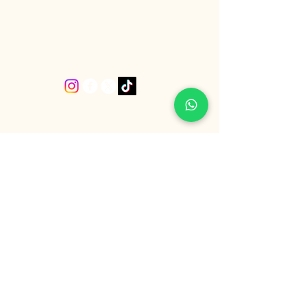
“La esencia del buen vivir”
San Ignacio, Santiago de Chile.
Política de Privacidad
Declaración de Accesibilidad
Política de Envío
Términos y Condiciones
Política de Reembolso
“Únete a nuestra comunidad”
Email
*