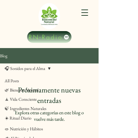
RN-Radio
Blog
🎧 Sonidos para el Alma
All Posts
Próximamente nuevas
🌿 Bienestar Natural
entradas
🧘 Vida Consciente
🍃 Ingredientes Naturales
Explora otras categorías en este blog o
☀️ Ritual Diario
vuelve más tarde.
🥗 Nutrición y Hábitos