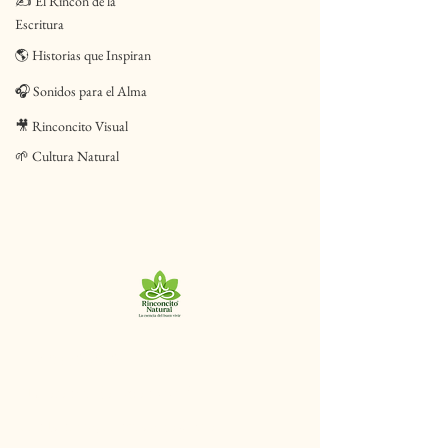
✍️ El Rincón de la
Escritura
🌎 Historias que Inspiran
🎧 Sonidos para el Alma
🎥 Rinconcito Visual
🌱 Cultura Natural
+56 9 8320 9125
“La esencia del buen vivir”
San Ignacio, Santiago de Chile.