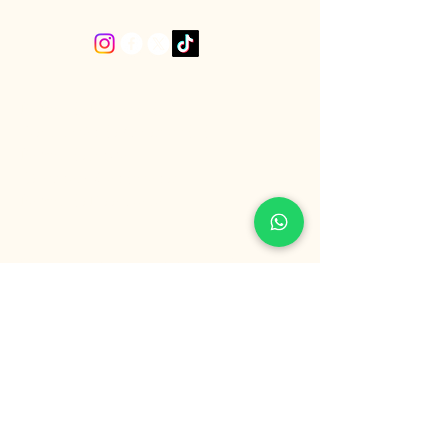
Política de Privacidad
Declaración de Accesibilidad
Política de Envío
Términos y Condiciones
Política de Reembolso
“Únete a nuestra comunidad”
Email
*
Si, Quiero suscribirme para 
recibir noticias 
*