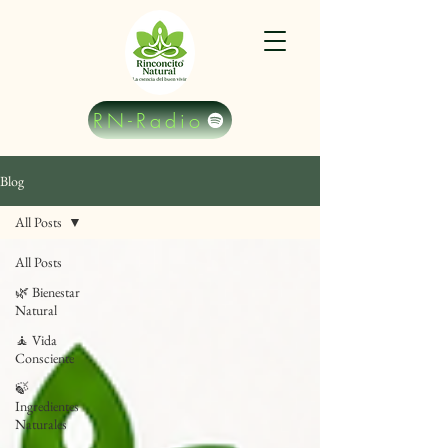
RN-Radio
Blog
All Posts
All Posts
🌿 Bienestar
Natural
🧘 Vida
Consciente
🍃
Ingredientes
Naturales