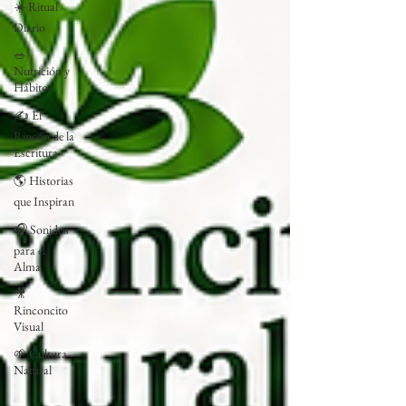
☀️ Ritual
Diario
🥗
Nutrición y
Hábitos
✍️ El
Rincón de la
Escritura
🌎 Historias
que Inspiran
🎧 Sonidos
para el
Alma
🎥
Rinconcito
Visual
🌱 Cultura
Natural