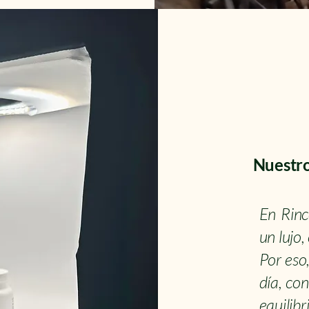
Nuestro 
En Rinc
un lujo,
Por eso
día, co
equilibr