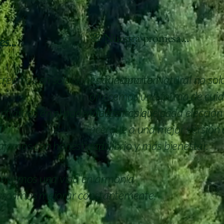
🌸 Nuestra promesa...
s...
 creemos en soluciones que aporten
En Rinconcito Natural no so
.
ofrecemos una forma de cuid
nfiamos en el poder de lo simple y lo
Queremos que cada elección 
acerque a una mejor versión 
trabajamos con honestidad y
equilibrio y más bienestar.
omovemos una vida en armonía
uscamos mejorar constantemente.