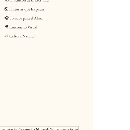
✍️ El Rincón de la Escritura
🌎 Historias que Inspiran
🎧 Sonidos para el Alma
🎥 Rinconcito Visual
🌱 Cultura Natural
Fitoterapia
Rinconcito Natural
Plantas medicinales