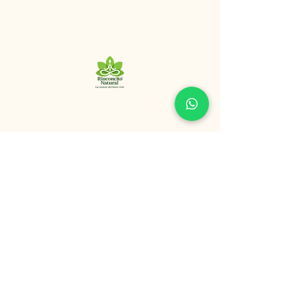
+56 9 8320 9125
“La esencia del buen vivir”
San Ignacio, Santiago de Chile.
Política de Privacidad
Declaración de Accesibilidad
Política de Envío
Términos y Condiciones