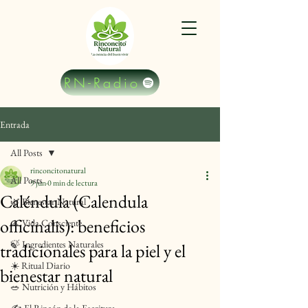
RN-Radio
Entrada
All Posts
rinconcitonatural
All Posts
9 jun
0 min de lectura
Caléndula (Calendula
🌿 Bienestar Natural
officinalis): beneficios
🧘 Vida Consciente
🍃 Ingredientes Naturales
tradicionales para la piel y el
☀️ Ritual Diario
bienestar natural
🥗 Nutrición y Hábitos