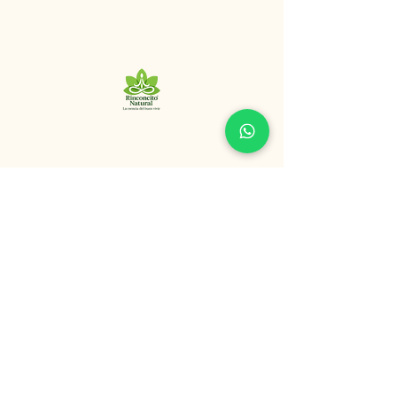
+56 9 8320 9125
“La esencia del buen vivir”
San Ignacio, Santiago de Chile.
Política de Privacidad
Declaración de Accesibilidad
Política de Envío
Términos y Condiciones