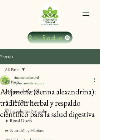
RN-Radio
Entrada
All Posts
rinconcitonatural
All Posts
9 jun
0 min de lectura
Alejandría (Senna alexandrina):
🌿 Bienestar Natural
tradición herbal y respaldo
🧘 Vida Consciente
🍃 Ingredientes Naturales
científico para la salud digestiva
☀️ Ritual Diario
🥗 Nutrición y Hábitos