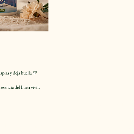
spira y deja huella 💚
 esencia del buen vivir.
56 9 8320 9125
Política de Priv
a esencia del buen vivir”
Declaración de 
Política de Enví
n Ignacio, Santiago
Términos y Con
e Chile.