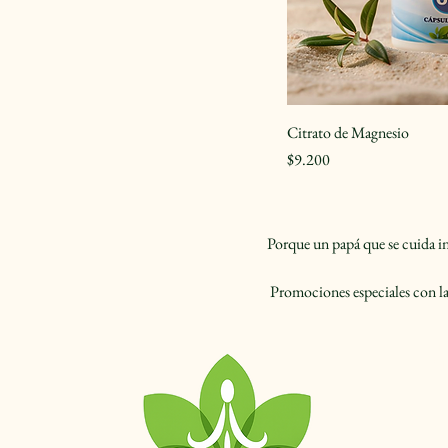
Citrato de Magnesio
Precio
$9.200
Porque un papá que se cuida in
 Promociones especiales con la
+
“L
Sa
d