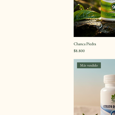
Chanca Piedra
Precio
$8.800
Más vendido