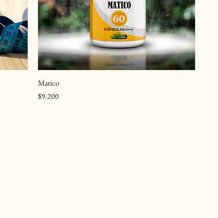
Matico
Precio
$9.200