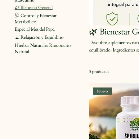
🌿 Bienestar General
🩺 Control y Bienestar
Metabólico
Especial Mes del Papá
🌿 Bienestar G
🧘 Relajación y Equilibrio
Descubre suplementos natur
Hierbas Naturales Rinconcito
equilibrado. Ingredientes s
Natural
5 productos
Nuevo