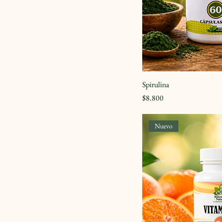
Spirulina
Precio
$8.800
Nuevo