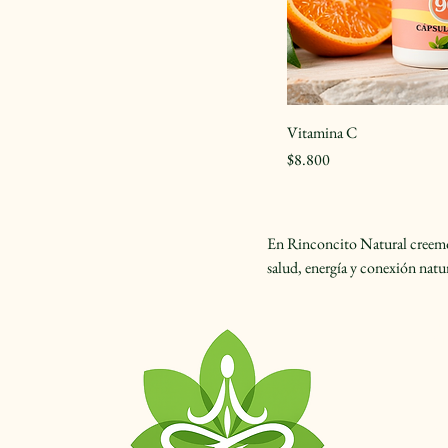
Vitamina C
Precio
$8.800
En Rinconcito Natural creemos 
salud, energía y conexión natur
+
“L
Sa
d