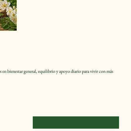
en bienestar general, equilibrio y apoyo diario para vivir con más 
“Únete a nuestra comunidad”
acidad
Accesibilidad
Email
*
o
diciones
mbolso