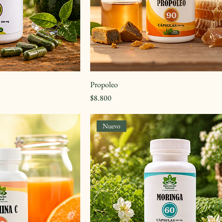
Propoleo
Precio
$8.800
Nuevo