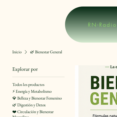
RN-Radio
Inicio
🌿 Bienestar General
Explorar por
Todos los productos
⚡ Energía y Metabolismo
💎 Belleza y Bienestar Femenino
🌿 Digestión y Detox
❤️ Circulación y Bienestar
Masculino